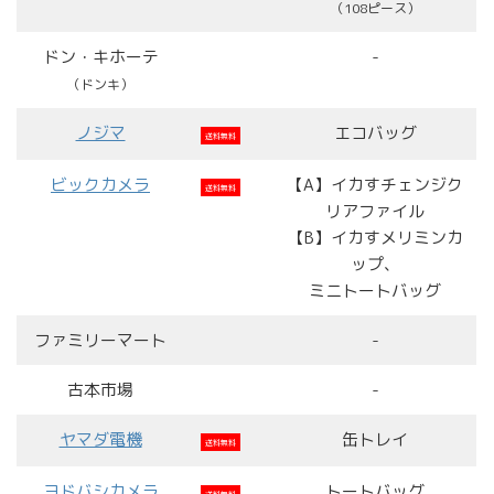
（108ピース）
ドン・キホーテ
-
（ドンキ）
ノジマ
エコバッグ
送料無料
ビックカメラ
【A】イカすチェンジク
送料無料
リアファイル
【B】イカすメリミンカ
ップ、
ミニトートバッグ
ファミリーマート
-
古本市場
-
ヤマダ電機
缶トレイ
送料無料
ヨドバシカメラ
トートバッグ
送料無料