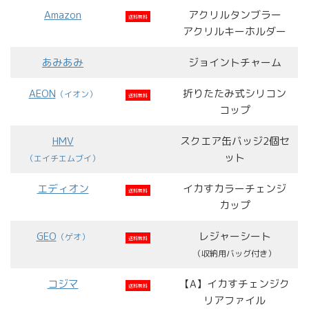
Amazon
アクリルタンブラー
送料無料
アクリルキーホルダー
あみあみ
ジョイントチャーム
AEON
折りたたみ式シリコン
（イオン）
送料無料
コップ
HMV
スクエア缶バッジ2個セ
ット
（エイチエムブイ）
エディオン
イカすカラーチェンジ
送料無料
カップ
GEO
レジャーシート
（ゲオ）
送料無料
（収納用バッグ付き）
コジマ
【A】イカすチェンジク
送料無料
リアファイル